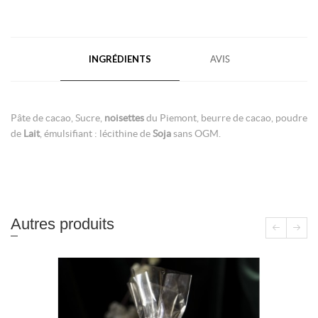
INGRÉDIENTS
AVIS
Pâte de cacao, Sucre,
noisettes
du Piemont, beurre de cacao, poudre
de
Lait
, émulsifiant : lécithine de
Soja
sans OGM.
Autres produits