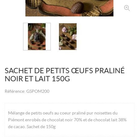
SACHET DE PETITS ŒUFS PRALINÉ
NOIR ET LAIT 150G
Référence:
GSPOM200
Mélange de petits oeufs au coeur praliné pur noisettes du
Piémont enrobés de chocolat noir 70% et de chocolat lait 38%
de cacao. Sachet de 150g