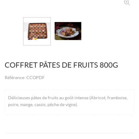
COFFRET PÂTES DE FRUITS 800G
Référence:
CCOPDF
Délicieuses pâtes de fruits au goût intense (Abricot, framboise,
poire, mange, cassis, pêche de vigne).